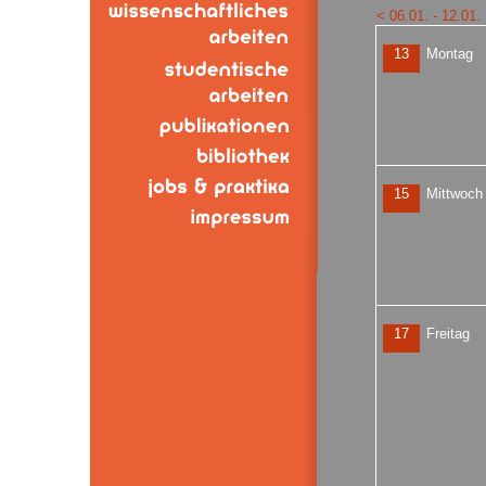
< 06.01. - 12.01.
13
Montag
15
Mittwoch
17
Freitag