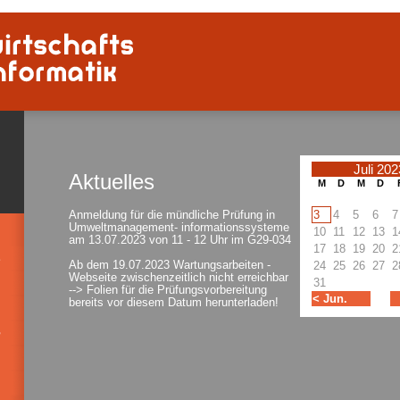
Juli 202
Aktuelles
M
D
M
D
3
4
5
6
7
Anmeldung für die mündliche Prüfung in
Umweltmanagement- informationssysteme
10
11
12
13
1
am 13.07.2023 von 11 - 12 Uhr im G29-034
17
18
19
20
2
Ab dem 19.07.2023 Wartungsarbeiten -
24
25
26
27
2
Webseite zwischenzeitlich nicht erreichbar
31
--> Folien für die Prüfungsvorbereitung
< Jun.
bereits vor diesem Datum herunterladen!