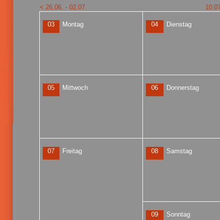
< 26.06. - 02.07.
10.07
03
Montag
04
Dienstag
05
Mittwoch
06
Donnerstag
07
Freitag
08
Samstag
09
Sonntag