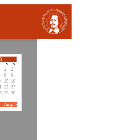
3
F
S
S
1
2
8
9
4
15
16
1
22
23
8
29
30
Aug. >